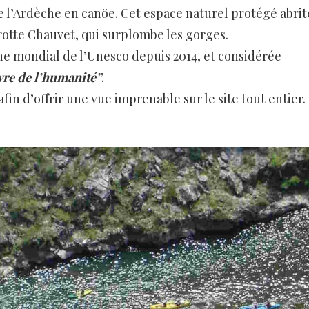
l’Ardèche en canöe. Cet espace naturel protégé abrit
grotte Chauvet, qui surplombe les gorges.
ine mondial de l’Unesco depuis 2014, et considérée
re de l’humanité”
.
fin d’offrir une vue imprenable sur le site tout entier.