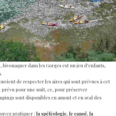
 bivouaquer dans les Gorges est un jeu d’enfants,
s.
onvient de respecter les aires qui sont prévues à cet
st prévu pour une nuit, ce, pour préserver
mpings sont disponibles en amont et en aval des
ouvez pratiquer :
la spéléologie, le canoë, la