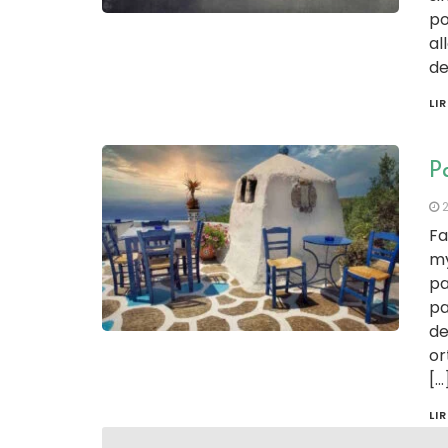
po
al
de
LI
Pa
Fa
my
pa
pa
de
or
[…
LI