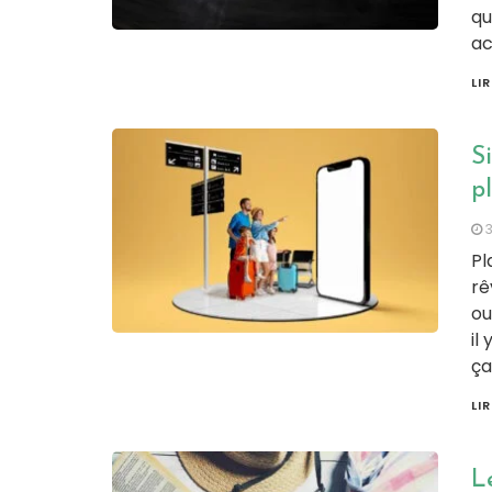
qu
ac
LI
Si
pl
Pl
rê
ou
il
ça
LI
Le