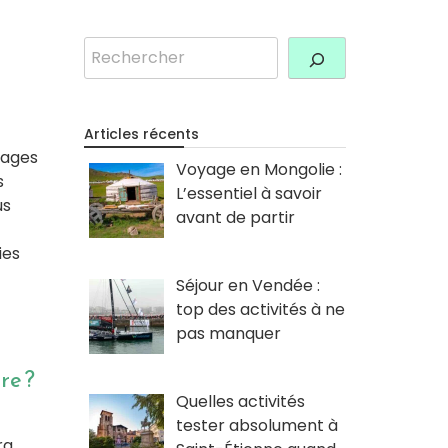
Rechercher
Articles récents
lages
Voyage en Mongolie :
s
L’essentiel à savoir
us
avant de partir
ies
Séjour en Vendée :
top des activités à ne
pas manquer
re ?
Quelles activités
tester absolument à
ra