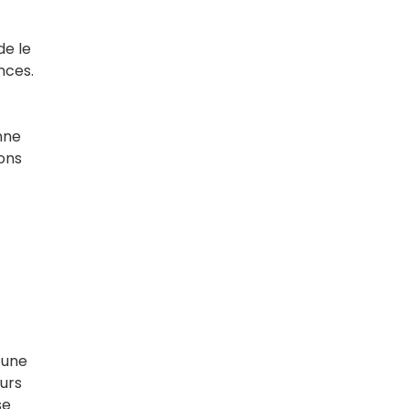
de le
nces.
nne
lons
’une
ours
se