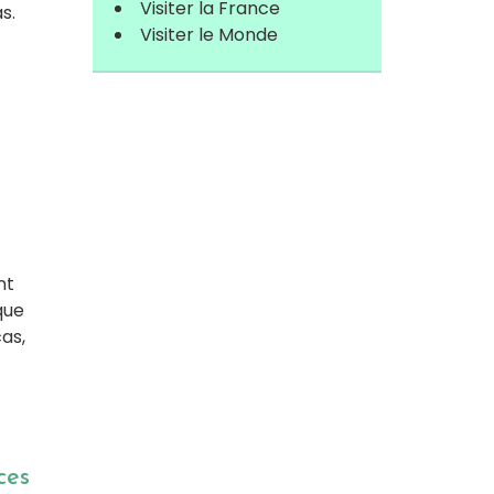
Visiter la France
s.
Visiter le Monde
nt
que
as,
ces