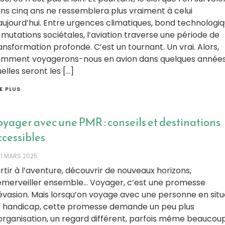
ns cinq ans ne ressemblera plus vraiment à celui
aujourd’hui. Entre urgences climatiques, bond technologi
 mutations sociétales, l’aviation traverse une période de
ansformation profonde. C’est un tournant. Un vrai. Alors,
mment voyagerons-nous en avion dans quelques années
elles seront les […]
RE PLUS
oyager avec une PMR : conseils et destinations
ccessibles
31 MARS 2025
rtir à l’aventure, découvrir de nouveaux horizons,
émerveiller ensemble… Voyager, c’est une promesse
évasion. Mais lorsqu’on voyage avec une personne en situ
 handicap, cette promesse demande un peu plus
organisation, un regard différent, parfois même beaucou