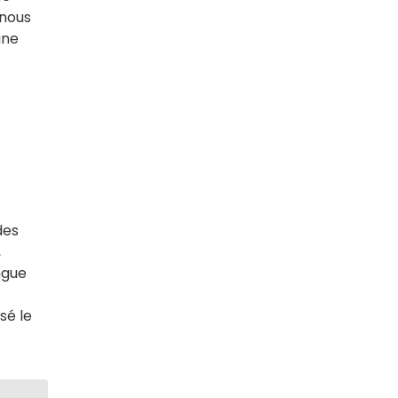
 nous
une
des
,
ngue
sé le