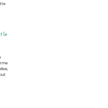
tte
t le
à
arme
lise,
tout