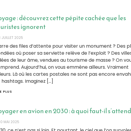
oyage : découvrez cette pépite cachée que les
ouristes ignorent
 JUILLET 2025
rre des files d’attente pour visiter un monument ? Des p
ndées où poser sa serviette relève de l’exploit ? Des ville
dées de leur âme, vendues au tourisme de masse ? On vo
mprend. Aujourd’hui, on vous emmène ailleurs. Vraiment
lleurs. Là où les cartes postales ne sont pas encore envah
 hashtags. Imaginez […]
RE PLUS
yager en avion en 2030 : à quoi faut-il s’attend
30 MAI 2025
30, ce n’est pas si loin. Et pourtant, le ciel que l’on survole