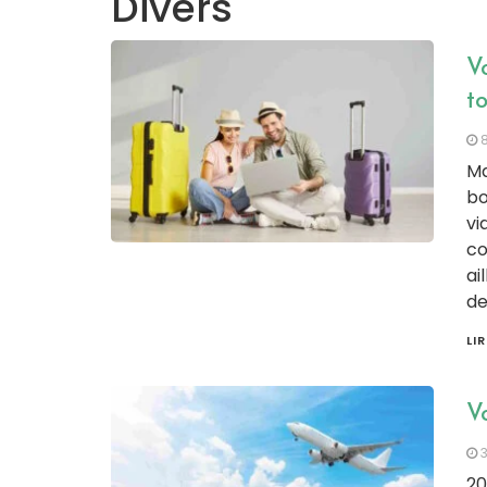
Divers
V
t
8
Ma
bo
vi
co
ai
de
LI
Vo
20