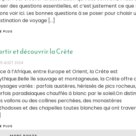
ser des questions essentielles, et c’est justement ce que
lons voir ici. Les bonnes questions à se poser pour choisir 
stination de voyage […]
RE PLUS
rtir et découvrir la Crète
25 AOÛT 2024
ce à l’Afrique, entre Europe et Orient, la Crète est
thique.Belle île sauvage et montagneuse, la Crète offre 
ysages variés : parfois austères, hérissés de pics rocheux
rfois paradisiaques chauffés à blanc par le soleil.On disti
s vallons ou des collines perchées, des monastères
thodoxes et des chapelles toutes blanches qui ont traver
]
RE PLUS