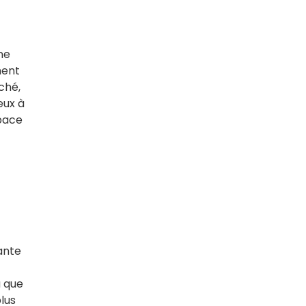
ne
ment
ché,
eux à
space
ante
u que
lus