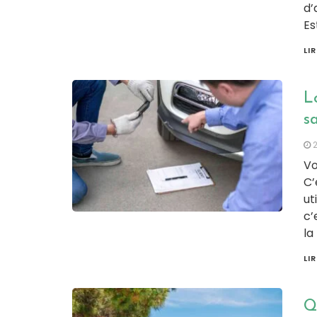
d’
Es
LI
Lo
s
Vo
C’
ut
c’
la
LI
Qu