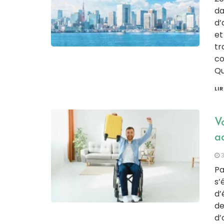
da
d’
et
tr
co
Qu
LI
V
a
Pa
s’
d’
de
d’