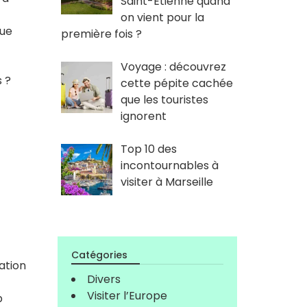
Saint-Étienne quand
on vient pour la
que
première fois ?
Voyage : découvrez
 ?
cette pépite cachée
que les touristes
ignorent
Top 10 des
incontournables à
visiter à Marseille
Catégories
ation
Divers
Visiter l’Europe
p