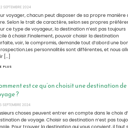
22 SEPTEMBRE 2024
ur voyager, chacun peut disposer de sa propre manière 
ire. Selon le trait de caractère, selon ses propres préfére
ur ce type de voyageur, la destination n’est pas toujours
cile à choisir.Finalement, pouvoir choisir la destination
rfaite, voir, le compromis, demande tout d’abord une bo
trospection.Les personnalités sont différentes, et nous al
ir […]
RE PLUS
omment est ce qu’on choisit une destination de
oyage ?
15 SEPTEMBRE 2024
usieurs choses peuvent entrer en compte dans le choix d
stination de voyage. Choisir sa destination n’est pas touj
mple. Pour trouver la destination qui vous convient, il faut 