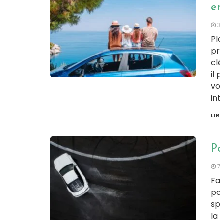
en
Pl
pr
cl
il
vo
in
LI
Po
Fa
po
sp
la