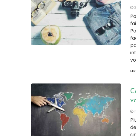
Po
fa
Po
fa
pa
in
vo
LI
C
v
Pl
de
si