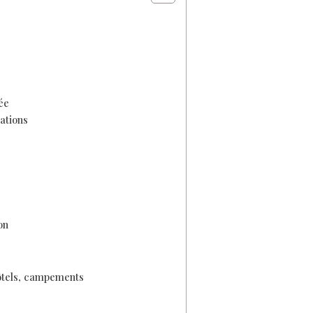
ée
ations
on
ôtels, campements