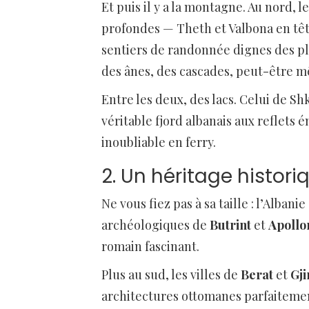
Et puis il y a la montagne. Au nord, l
profondes — Theth et Valbona en têt
sentiers de randonnée dignes des plu
des ânes, des cascades, peut-être mê
Entre les deux, des lacs. Celui de Sh
véritable fjord albanais aux reflet
inoubliable en ferry.
2. Un héritage histori
Ne vous fiez pas à sa taille : l’Albani
archéologiques de
Butrint
et
Apollo
romain fascinant.
Plus au sud, les villes de
Berat
et
Gji
architectures ottomanes parfaitemen