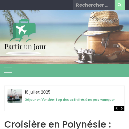
Skip
Rechercher
to
for:
content
16 juillet 2025
Séjour en Vendée : top des activités à ne pas manquer
Croisière en Polynésie :