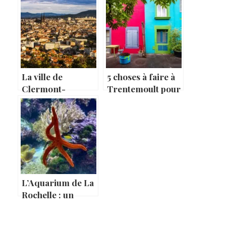
La ville de
5 choses à faire à
Clermont-
Trentemoult pour
Ferrand en
les amoureux de la
France : riche en
nature
histoire et en
culture
L’Aquarium de La
Rochelle : un
incontournable de
la Charente-