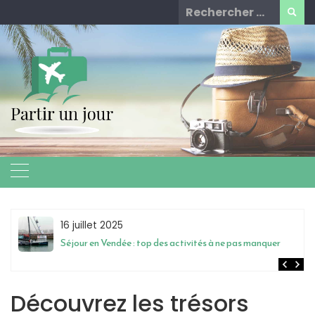
Skip
Rechercher
to
for:
content
16 juillet 2025
Séjour en Vendée : top des activités à ne pas manquer
Découvrez les trésors