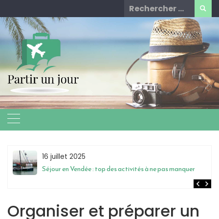
Skip
Rechercher
to
for:
content
16 juillet 2025
Séjour en Vendée : top des activités à ne pas manquer
Organiser et préparer un