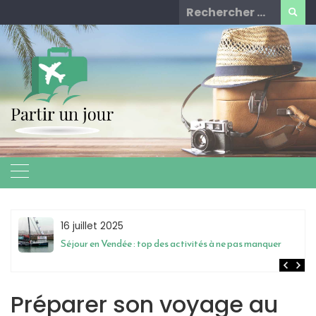
Skip
Rechercher
to
for:
content
16 juillet 2025
Séjour en Vendée : top des activités à ne pas manquer
Préparer son voyage au