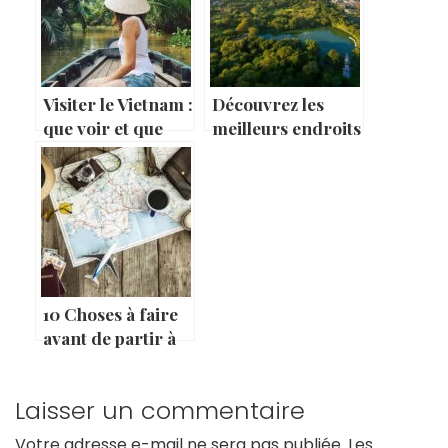
Visiter le Vietnam :
Découvrez les
que voir et que
meilleurs endroits
faire ?
à visiter à
Bangkok
10 Choses à faire
avant de partir à
l’étranger
Laisser un commentaire
Votre adresse e-mail ne sera pas publiée.
Les