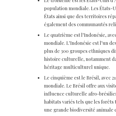
Le troisième est les États-Unis d’
population mondiale. Les États-Un
États ainsi que des territoires rép
également des communautés religi
Le quatrième est l’Indonésie, avec
mondiale. L’Indonésie est l’un de
plus de 300 groupes ethniques di
histoire culturelle, notamment dan
héritage multiculturel unique.
Le cinquième est le Brésil, avec 21
mondiale. Le Brésil offre aux visi
influence culturelle afro-brésili
habitats variés tels que les forêt
une grande biodiversité animale e