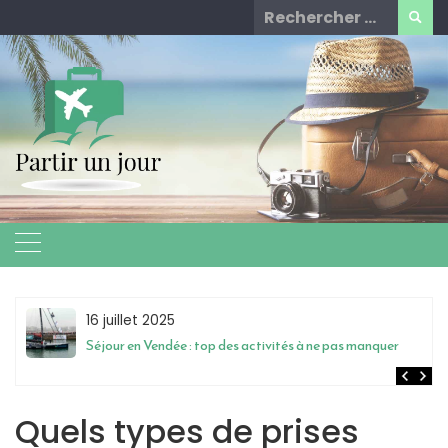
Skip
Rechercher
to
for:
content
16 juillet 2025
Séjour en Vendée : top des activités à ne pas manquer
Quels types de prises