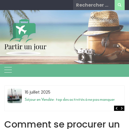
Skip
Rechercher
to
for:
content
16 juillet 2025
Séjour en Vendée : top des activités à ne pas manquer
Comment se procurer un