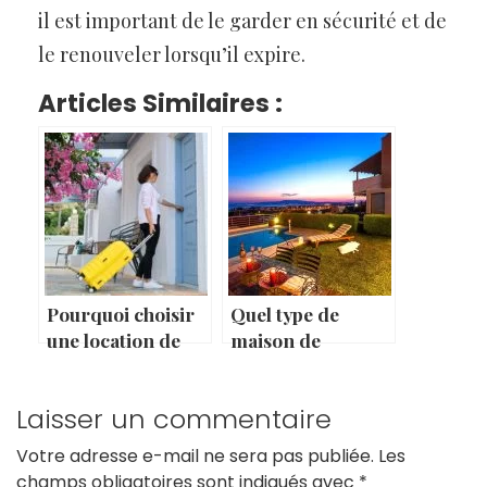
il est important de le garder en sécurité et de
le renouveler lorsqu’il expire.
Articles Similaires :
Pourquoi choisir
Quel type de
une location de
maison de
vacances ?
location pour des
vacances en
Laisser un commentaire
famille ?
Votre adresse e-mail ne sera pas publiée.
Les
champs obligatoires sont indiqués avec
*