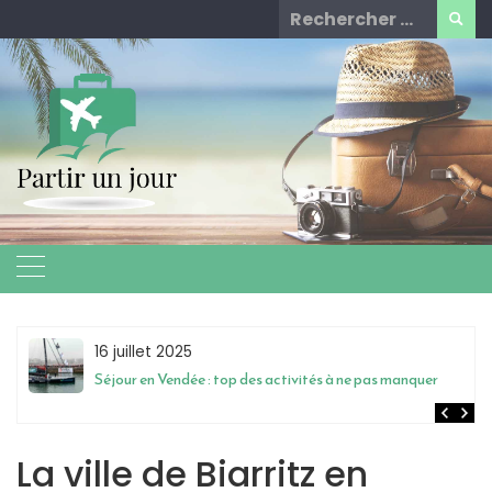
Skip
Rechercher
to
for:
content
16 juillet 2025
Séjour en Vendée : top des activités à ne pas manquer
La ville de Biarritz en