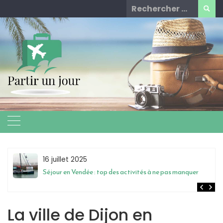
Skip
Rechercher
to
for:
content
16 juillet 2025
Séjour en Vendée : top des activités à ne pas manquer
La ville de Dijon en