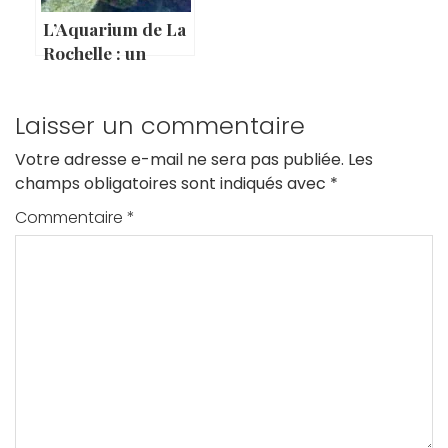
L’Aquarium de La
Rochelle : un
incontournable de
la Charente-
Laisser un commentaire
Maritime !
Votre adresse e-mail ne sera pas publiée.
Les
champs obligatoires sont indiqués avec
*
Commentaire
*