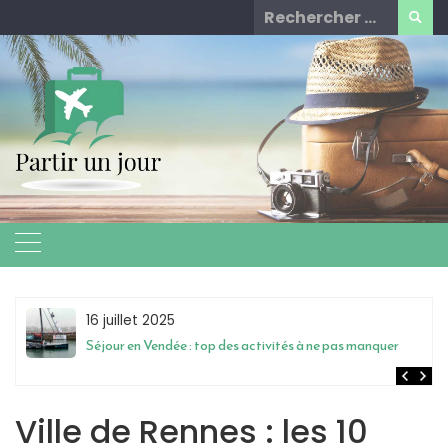
Skip
Rechercher
to
for:
content
16 juillet 2025
Séjour en Vendée : top des activités à ne pas manquer
Ville de Rennes : les 10