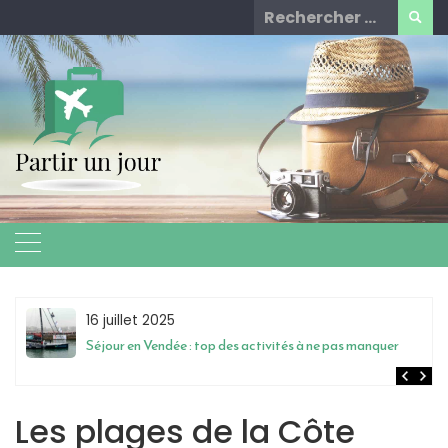
Skip
Rechercher
to
for:
content
16 juillet 2025
Séjour en Vendée : top des activités à ne pas manquer
Les plages de la Côte