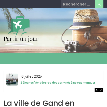
Skip
Rechercher
to
for:
content
16 juillet 2025
Séjour en Vendée : top des activités à ne pas manquer
La ville de Gand en