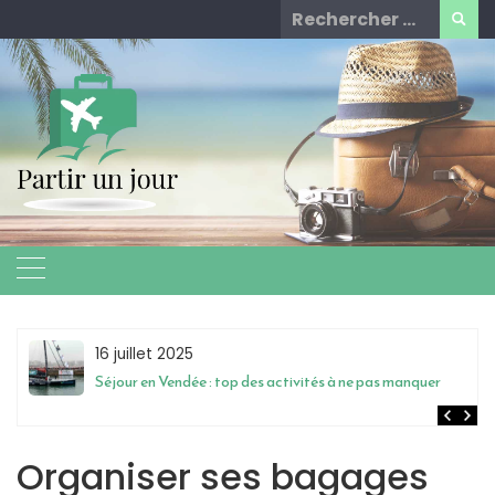
Skip
Rechercher
to
for:
content
16 juillet 2025
Séjour en Vendée : top des activités à ne pas manquer
Organiser ses bagages